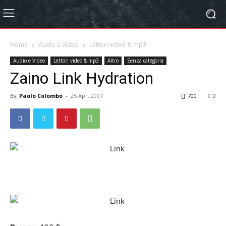
Home
Audio e Video
Lettori video & mp3
Audio e Video
Lettori video & mp3
Altro
Senza categoria
Zaino Link Hydration
By
Paolo Colombo
-
25 Apr, 2007
700
0