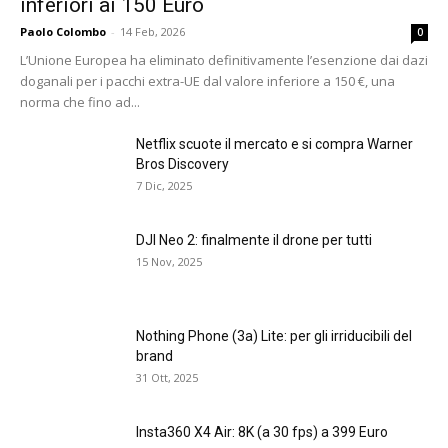
inferiori ai 150 Euro
Paolo Colombo
-
14 Feb, 2026
0
L’Unione Europea ha eliminato definitivamente l’esenzione dai dazi
doganali per i pacchi extra-UE dal valore inferiore a 150 €, una
norma che fino ad...
Netflix scuote il mercato e si compra Warner
Bros Discovery
7 Dic, 2025
DJI Neo 2: finalmente il drone per tutti
15 Nov, 2025
Nothing Phone (3a) Lite: per gli irriducibili del
brand
31 Ott, 2025
Insta360 X4 Air: 8K (a 30 fps) a 399 Euro