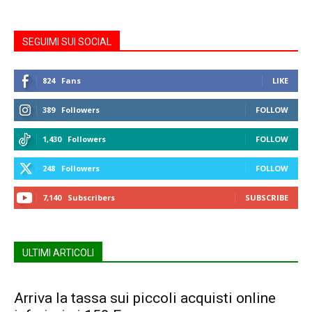
SEGUIMI SUI SOCIAL
824
Fans
LIKE
389
Followers
FOLLOW
1,430
Followers
FOLLOW
248
Followers
FOLLOW
7,140
Subscribers
SUBSCRIBE
ULTIMI ARTICOLI
Arriva la tassa sui piccoli acquisti online