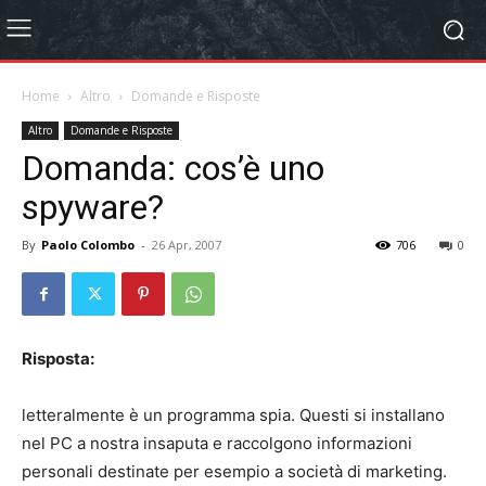
Home
Altro
Domande e Risposte
Altro
Domande e Risposte
Domanda: cos’è uno
spyware?
By
Paolo Colombo
-
26 Apr, 2007
706
0
Risposta:
letteralmente è un programma spia. Questi si installano
nel PC a nostra insaputa e raccolgono informazioni
personali destinate per esempio a società di marketing.