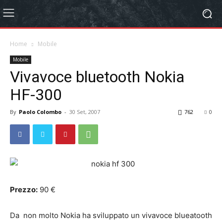
Home
Mobile
Mobile
Vivavoce bluetooth Nokia
HF-300
By
Paolo Colombo
-
30 Set, 2007
762
0
Prezzo:
90 €
Da non molto Nokia ha sviluppato un vivavoce blueatooth