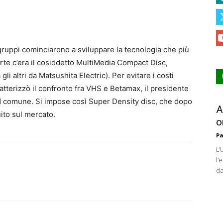
gruppi cominciarono a sviluppare la tecnologia che più
rte c’era il cosiddetto MultiMedia Compact Disc,
 gli altri da Matsushita Electric). Per evitare i costi
tterizzò il confronto fra VHS e Betamax, il presidente
rd comune. Si impose così Super Density disc, che dopo
A
ito sul mercato.
o
Pa
L’
l’
da