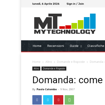
lunedì, 6 Aprile 2026
Sign in / Join
Home
Recensioni
Guide
Classifiche
Home
Altro
Domande e Risposte
Domanda: c
Altro
Domande e Risposte
Domanda: come è
By
Paolo Colombo
-
9 Nov, 2007