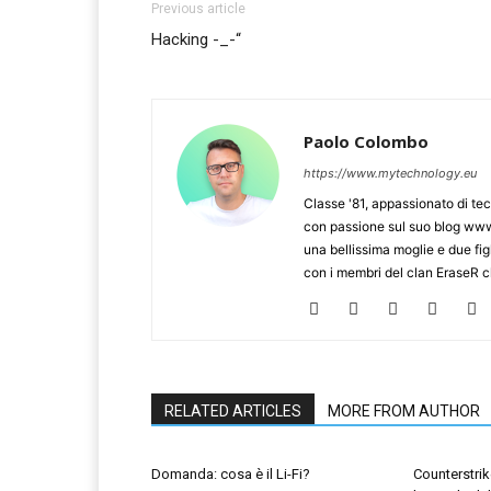
Previous article
Hacking -_-“
Paolo Colombo
https://www.mytechnology.eu
Classe '81, appassionato di te
con passione sul suo blog www.
una bellissima moglie e due figl
con i membri del clan EraseR 
RELATED ARTICLES
MORE FROM AUTHOR
Domanda: cosa è il Li-Fi?
Counterstrik