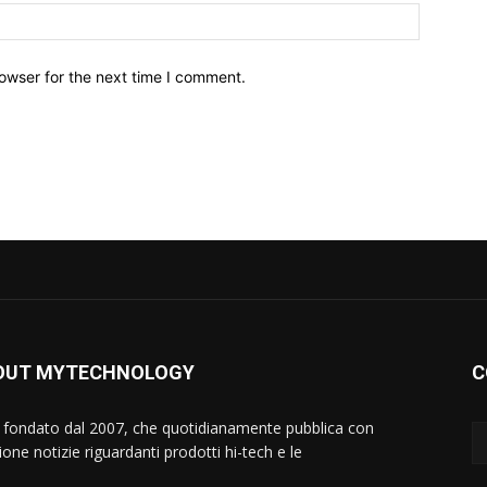
owser for the next time I comment.
OUT MYTECHNOLOGY
C
 fondato dal 2007, che quotidianamente pubblica con
one notizie riguardanti prodotti hi-tech e le