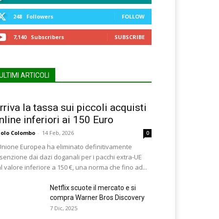
248
Followers
FOLLOW
7,140
Subscribers
SUBSCRIBE
ULTIMI ARTICOLI
rriva la tassa sui piccoli acquisti
nline inferiori ai 150 Euro
olo Colombo
-
14 Feb, 2026
0
Unione Europea ha eliminato definitivamente
esenzione dai dazi doganali per i pacchi extra-UE
l valore inferiore a 150 €, una norma che fino ad...
Netflix scuote il mercato e si
compra Warner Bros Discovery
7 Dic, 2025