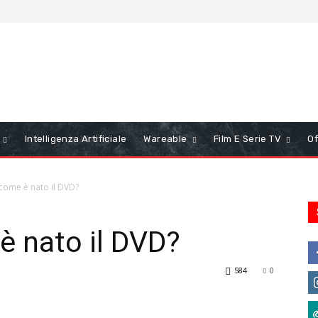
Intelligenza Artificiale
Wareable
Film E Serie TV
Of
ome è nato il DVD?
 nato il DVD?
584
0