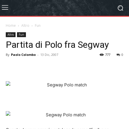
Home
Altro
Fun
Altro
Fun
Partita di Polo fra Segway
By
Paolo Colombo
-
13 Dic, 2007
777
0