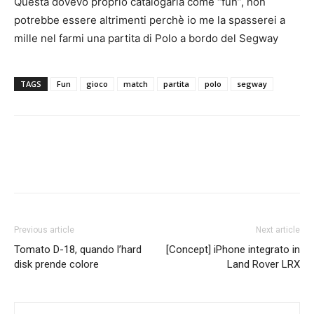
Questa dovevo proprio catalogarla come “fun”, non
potrebbe essere altrimenti perchè io me la spasserei a
mille nel farmi una partita di Polo a bordo del Segway
TAGS
Fun
gioco
match
partita
polo
segway
Previous article
Next article
Tomato D-18, quando l’hard
[Concept] iPhone integrato in
disk prende colore
Land Rover LRX