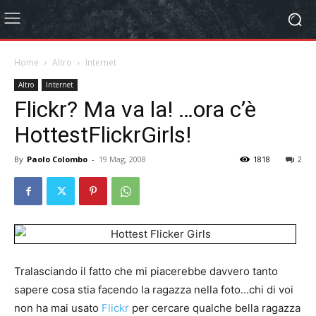
Home
Altro
Internet
Altro
Internet
Flickr? Ma va la! …ora c’è
HottestFlickrGirls!
By
Paolo Colombo
-
19 Mag, 2008
1818
2
Tralasciando il fatto che mi piacerebbe davvero tanto
sapere cosa stia facendo la ragazza nella foto…chi di voi
non ha mai usato
Flickr
per cercare qualche bella ragazza