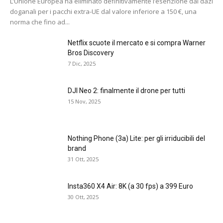
L’Unione Europea ha eliminato definitivamente l’esenzione dai dazi
doganali per i pacchi extra-UE dal valore inferiore a 150 €, una
norma che fino ad...
Netflix scuote il mercato e si compra Warner
Bros Discovery
7 Dic, 2025
DJI Neo 2: finalmente il drone per tutti
15 Nov, 2025
Nothing Phone (3a) Lite: per gli irriducibili del
brand
31 Ott, 2025
Insta360 X4 Air: 8K (a 30 fps) a 399 Euro
30 Ott, 2025