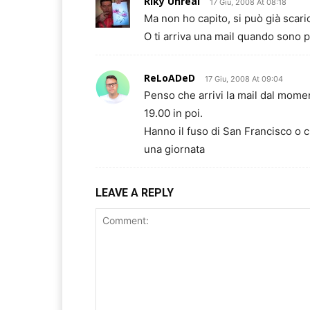
Riky Unreal
17 Giu, 2008 At 08:18
Ma non ho capito, si può già scari
O ti arriva una mail quando sono p
ReLoADeD
17 Giu, 2008 At 09:04
Penso che arrivi la mail dal mome
19.00 in poi.
Hanno il fuso di San Francisco o c
una giornata
LEAVE A REPLY