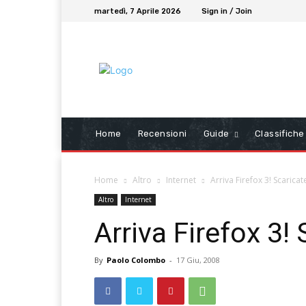
martedì, 7 Aprile 2026
Sign in / Join
Home
Recensioni
Guide
Classifiche
Home
Altro
Internet
Arriva Firefox 3! Scaricat
Altro
Internet
Arriva Firefox 3! 
By
Paolo Colombo
-
17 Giu, 2008