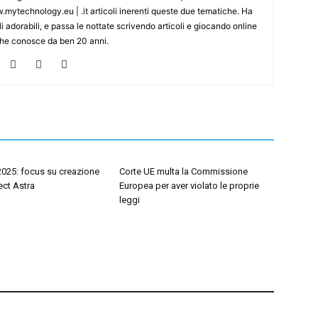
mytechnology.eu | .it articoli inerenti queste due tematiche. Ha
i adorabili, e passa le nottate scrivendo articoli e giocando online
che conosce da ben 20 anni.
2025: focus su creazione
Corte UE multa la Commissione
ect Astra
Europea per aver violato le proprie
leggi