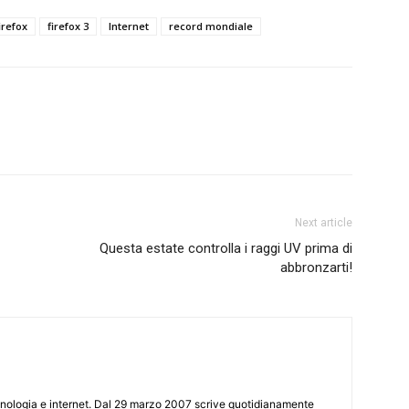
irefox
firefox 3
Internet
record mondiale
Next article
Questa estate controlla i raggi UV prima di
abbronzarti!
cnologia e internet. Dal 29 marzo 2007 scrive quotidianamente