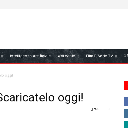
Intelligenza Artificiale
Wareable
Film E Serie TV
Of
elo oggi!
Scaricatelo oggi!
900
2