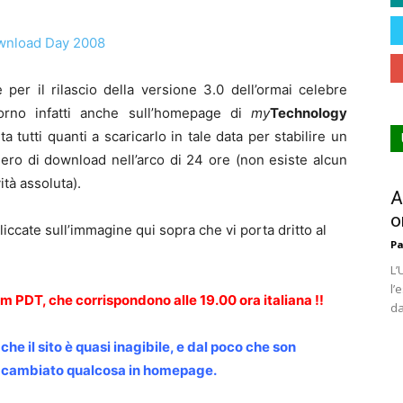
 per il rilascio della versione 3.0 dell’ormai celebre
orno infatti anche sull’homepage di
my
Technology
tutti quanti a scaricarlo in tale data per stabilire un
ro di download nell’arco di 24 ore (non esiste alcun
tà assoluta).
A
o
liccate sull’immagine qui sopra che vi porta dritto al
Pa
L’
l’
m PDT, che corrispondono alle 19.00 ora italiana !!
da
che il sito è quasi inagibile, e dal poco che son
o cambiato qualcosa in homepage.