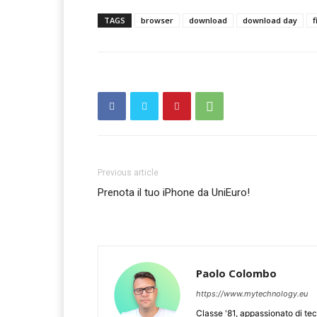
TAGS
browser
download
download day
f
Previous article
Prenota il tuo iPhone da UniEuro!
Paolo Colombo
https://www.mytechnology.eu
Classe '81, appassionato di te