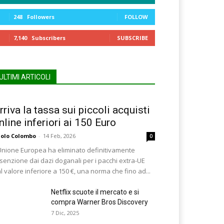
248
Followers
FOLLOW
7,140
Subscribers
SUBSCRIBE
ULTIMI ARTICOLI
rriva la tassa sui piccoli acquisti
nline inferiori ai 150 Euro
olo Colombo
-
14 Feb, 2026
0
Unione Europea ha eliminato definitivamente
esenzione dai dazi doganali per i pacchi extra-UE
l valore inferiore a 150 €, una norma che fino ad...
Netflix scuote il mercato e si
compra Warner Bros Discovery
7 Dic, 2025