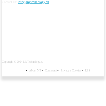
Contact us:
info@mytechnology.eu
CONTINUA A SEGUIRMI
Copyright © 2024 MyTechnology.eu
About MT
Contattami
Privacy e Cookies
RSS