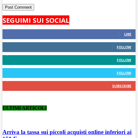
SEGUIMI SUI SOCIAL
824
Fans
LIKE
389
Followers
FOLLOW
1,430
Followers
FOLLOW
248
Followers
FOLLOW
7,140
Subscribers
SUBSCRIBE
ULTIMI ARTICOLI
Arriva la tassa sui piccoli acquisti online inferiori ai