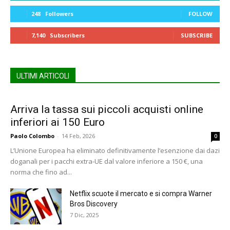
248
Followers
FOLLOW
7,140
Subscribers
SUBSCRIBE
ULTIMI ARTICOLI
Arriva la tassa sui piccoli acquisti online
inferiori ai 150 Euro
Paolo Colombo
-
14 Feb, 2026
0
L’Unione Europea ha eliminato definitivamente l’esenzione dai dazi
doganali per i pacchi extra-UE dal valore inferiore a 150 €, una
norma che fino ad...
Netflix scuote il mercato e si compra Warner
Bros Discovery
7 Dic, 2025