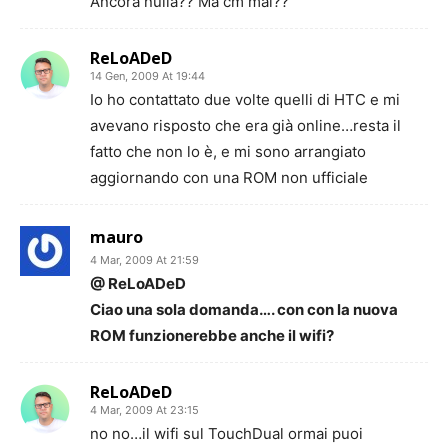
Ancora nulla?? Ma cm mai??
ReLoADeD
14 Gen, 2009 At 19:44
Io ho contattato due volte quelli di HTC e mi
avevano risposto che era già online…resta il
fatto che non lo è, e mi sono arrangiato
aggiornando con una ROM non ufficiale
mauro
4 Mar, 2009 At 21:59
@ ReLoADeD
Ciao una sola domanda…. con con la nuova
ROM funzionerebbe anche il wifi?
ReLoADeD
4 Mar, 2009 At 23:15
no no…il wifi sul TouchDual ormai puoi