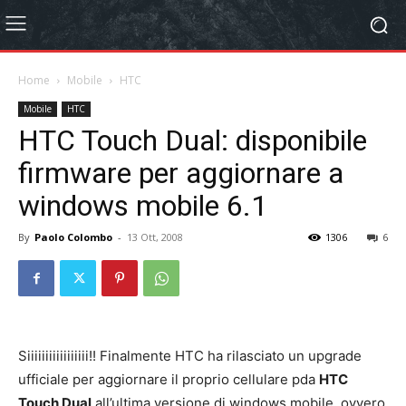
Home
Mobile
HTC
Mobile
HTC
HTC Touch Dual: disponibile
firmware per aggiornare a
windows mobile 6.1
By
Paolo Colombo
-
13 Ott, 2008
1306
6
Siiiiiiiiiiiiiiiii!! Finalmente HTC ha rilasciato un upgrade
ufficiale per aggiornare il proprio cellulare pda
HTC
Touch Dual
all’ultima versione di windows mobile, ovvero