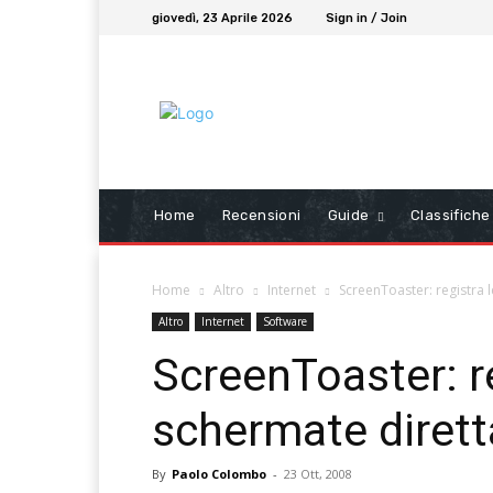
giovedì, 23 Aprile 2026
Sign in / Join
Home
Recensioni
Guide
Classifiche
Home
Altro
Internet
ScreenToaster: registra 
Altro
Internet
Software
ScreenToaster: re
schermate diret
By
Paolo Colombo
-
23 Ott, 2008