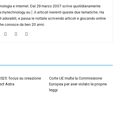
cnologia e internet. Dal 29 marzo 2007 scrive quotidianamente
mytechnology.eu | .it articoli inerenti queste due tematiche. Ha
i adorabili, e passa le nottate scrivendo articoli e giocando online
che conosce da ben 20 anni.
2025: focus su creazione
Corte UE multa la Commissione
ect Astra
Europea per aver violato le proprie
leggi