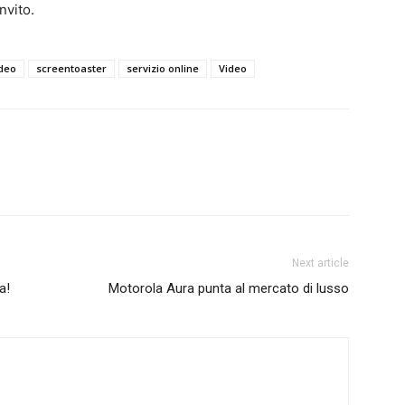
nvito.
ideo
screentoaster
servizio online
Video
Next article
a!
Motorola Aura punta al mercato di lusso