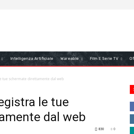
Intelligenza Artificiale
Wareable
Film E Serie TV
Of
le tue schermate direttamente dal web
gistra le tue
tamente dal web
830
0