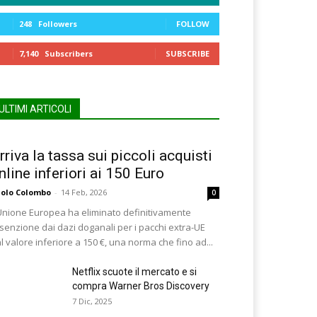
248
Followers
FOLLOW
7,140
Subscribers
SUBSCRIBE
ULTIMI ARTICOLI
rriva la tassa sui piccoli acquisti
nline inferiori ai 150 Euro
olo Colombo
-
14 Feb, 2026
0
Unione Europea ha eliminato definitivamente
esenzione dai dazi doganali per i pacchi extra-UE
l valore inferiore a 150 €, una norma che fino ad...
Netflix scuote il mercato e si
compra Warner Bros Discovery
7 Dic, 2025