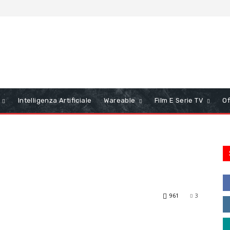
Intelligenza Artificiale
Wareable
Film E Serie TV
Of
961
3