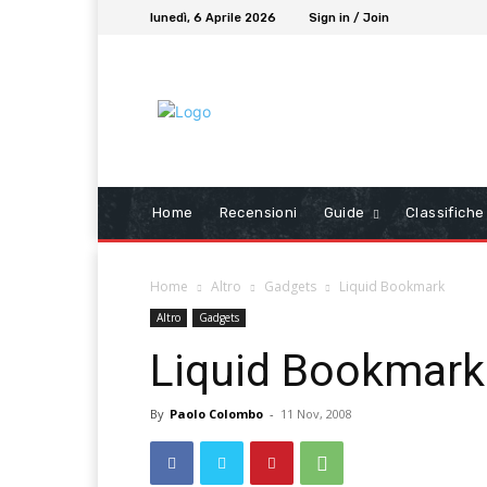
lunedì, 6 Aprile 2026
Sign in / Join
Home
Recensioni
Guide
Classifiche
Home
Altro
Gadgets
Liquid Bookmark
Altro
Gadgets
Liquid Bookmark
By
Paolo Colombo
-
11 Nov, 2008