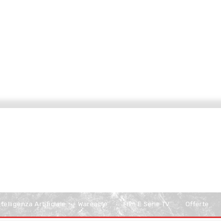
ntelligenza Artificiale
Wareable
Film E Serie TV
Offerte