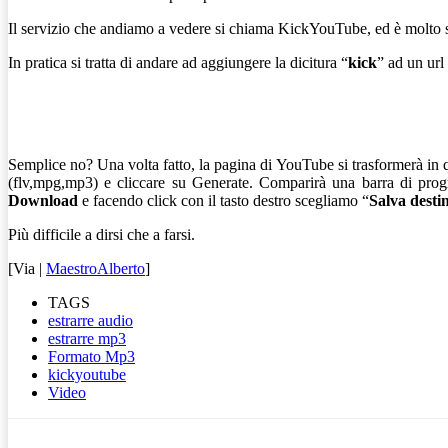
Il servizio che andiamo a vedere si chiama KickYouTube, ed è molto s
In pratica si tratta di andare ad aggiungere la dicitura “
kick
” ad un url
Semplice no? Una volta fatto, la pagina di YouTube si trasformerà in 
(flv,mpg,mp3) e cliccare su Generate. Comparirà una barra di progr
Download
e facendo click con il tasto destro scegliamo “
Salva desti
Più difficile a dirsi che a farsi.
[Via |
MaestroAlberto
]
TAGS
estrarre audio
estrarre mp3
Formato Mp3
kickyoutube
Video