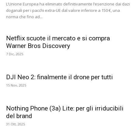
L’Unione Europea ha eliminato definitivamente l’esenzione dai dazi
doganali per i pacchi extra-UE dal valore inferiore a 150 €, una
norma che fino ad...
Netflix scuote il mercato e si compra
Warner Bros Discovery
7 Dic, 2025
DJI Neo 2: finalmente il drone per tutti
15 Nov, 2025
Nothing Phone (3a) Lite: per gli irriducibili
del brand
31 Ott, 2025