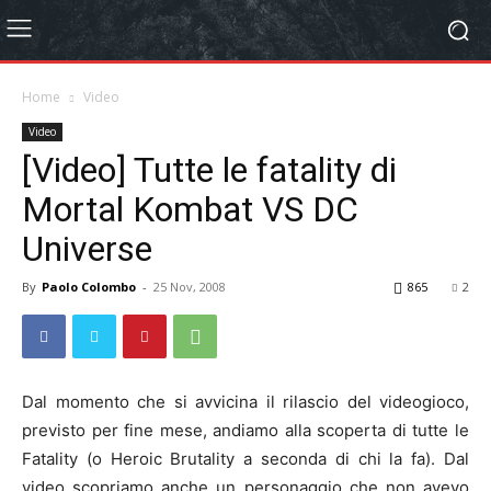
Home
Video
Video
[Video] Tutte le fatality di
Mortal Kombat VS DC
Universe
By
Paolo Colombo
-
25 Nov, 2008
865
2
Dal momento che si avvicina il rilascio del videogioco,
previsto per fine mese, andiamo alla scoperta di tutte le
Fatality (o Heroic Brutality a seconda di chi la fa). Dal
video scopriamo anche un personaggio che non avevo