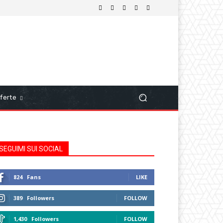
ferte
SEGUIMI SUI SOCIAL
824
Fans
LIKE
389
Followers
FOLLOW
1,430
Followers
FOLLOW