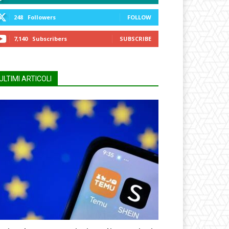
248
Followers
FOLLOW
7,140
Subscribers
SUBSCRIBE
ULTIMI ARTICOLI