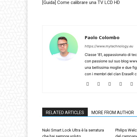
[Guida] Come calibrare una TV LCD HD
Paolo Colombo
https://www.mytechnology.eu
Classe '81, appassionato di te
con passione sul suo blog www.
una bellissima moglie e due figl
con i membri del clan EraseR 
RELATED ARTICLES
MORE FROM AUTHOR
Nuki Smart Lock Ultra è la serratura
Philips Wel
che hai sempre voluto
del campane