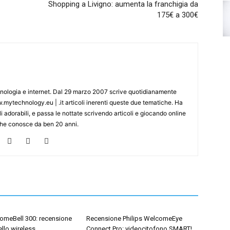
Shopping a Livigno: aumenta la franchigia da
175€ a 300€
cnologia e internet. Dal 29 marzo 2007 scrive quotidianamente
mytechnology.eu | .it articoli inerenti queste due tematiche. Ha
i adorabili, e passa le nottate scrivendo articoli e giocando online
che conosce da ben 20 anni.
comeBell 300: recensione
Recensione Philips WelcomeEye
llo wireless
Connect Pro: videocitofono SMART!