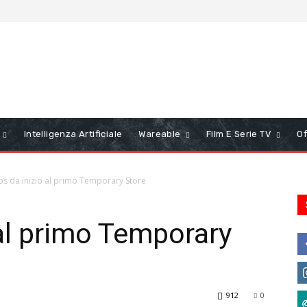
Intelligenza Artificiale
Wareable
Film E Serie TV
Of
ips da inizio al primo Temporary Store
 al primo Temporary
912
0