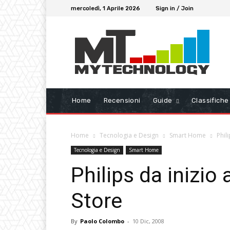
mercoledì, 1 Aprile 2026
Sign in / Join
Home
Recensioni
Guide
Classifiche
Home
Tecnologia e Design
Smart Home
Phil
Tecnologia e Design
Smart Home
Philips da inizio
Store
By
Paolo Colombo
-
10 Dic, 2008