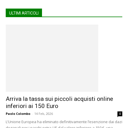
ULTIMI ARTICOLI
Arriva la tassa sui piccoli acquisti online
inferiori ai 150 Euro
Paolo Colombo
-
14 Feb, 2026
0
L’Unione Europea ha eliminato definitivamente l’esenzione dai dazi
doganali per i pacchi extra-UE dal valore inferiore a 150 €, una