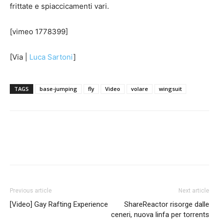
frittate e spiaccicamenti vari.
[vimeo 1778399]
[Via |
Luca Sartoni
]
TAGS
base-jumping
fly
Video
volare
wingsuit
Previous article
Next article
[Video] Gay Rafting Experience
ShareReactor risorge dalle
ceneri, nuova linfa per torrents