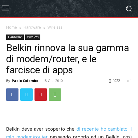
Home
Hardware
Wireless
Hardware
Wireless
Belkin rinnova la sua gamma
di modem/router, e le
farcisce di apps
By
Paolo Colombo
-
18 Giu, 2010
1022
1
Belkin deve aver scoperto che
di recente ho cambiato il
mio modem/router
passando proprio ad un Belkin, così