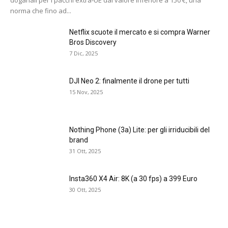
doganali per i pacchi extra-UE dal valore inferiore a 150 €, una
norma che fino ad...
Netflix scuote il mercato e si compra Warner
Bros Discovery
7 Dic, 2025
DJI Neo 2: finalmente il drone per tutti
15 Nov, 2025
Nothing Phone (3a) Lite: per gli irriducibili del
brand
31 Ott, 2025
Insta360 X4 Air: 8K (a 30 fps) a 399 Euro
30 Ott, 2025