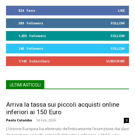
824
Fans
LIKE
389
Followers
FOLLOW
1,430
Followers
FOLLOW
248
Followers
FOLLOW
7,140
Subscribers
SUBSCRIBE
ULTIMI ARTICOLI
Arriva la tassa sui piccoli acquisti online
inferiori ai 150 Euro
Paolo Colombo
-
14 Feb, 2026
0
L’Unione Europea ha eliminato definitivamente l’esenzione dai dazi