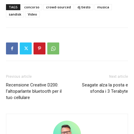
TAGS
concorso
crowd-sourced
dj tiesto
musica
sandisk
Video
Previous article
Next article
Recensione Creative D200:
Seagate alza la posta e
l’altoparlante bluetooth per il
sfonda i 3 Terabyte
tuo cellulare