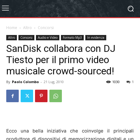
Home
Altro
Concorsi
Altro
Concorsi
Audio e Video
Formato Mp3
In evidenza
SanDisk collabora con DJ
Tiesto per il primo video
musicale crowd-sourced!
By
Paolo Colombo
-
21 Lug, 2010
1030
1
Ecco una bella iniziativa che coinvolge il principali
produttore di dispositivi di memorizzazione digitali e un