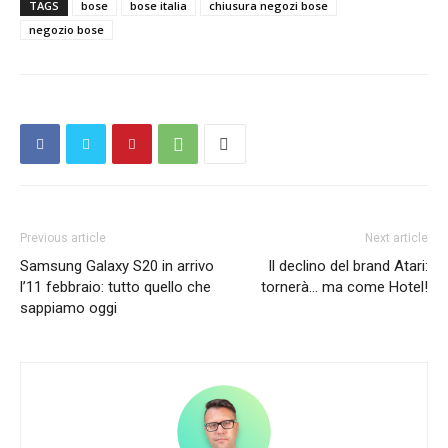
TAGS
bose
bose italia
chiusura negozi bose
negozio bose
Previous article
Next article
Samsung Galaxy S20 in arrivo
Il declino del brand Atari:
l’11 febbraio: tutto quello che
tornerà… ma come Hotel!
sappiamo oggi