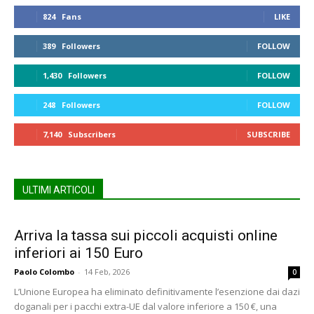
824
Fans
LIKE
389
Followers
FOLLOW
1,430
Followers
FOLLOW
248
Followers
FOLLOW
7,140
Subscribers
SUBSCRIBE
ULTIMI ARTICOLI
Arriva la tassa sui piccoli acquisti online
inferiori ai 150 Euro
Paolo Colombo
-
14 Feb, 2026
0
L’Unione Europea ha eliminato definitivamente l’esenzione dai dazi
doganali per i pacchi extra-UE dal valore inferiore a 150 €, una