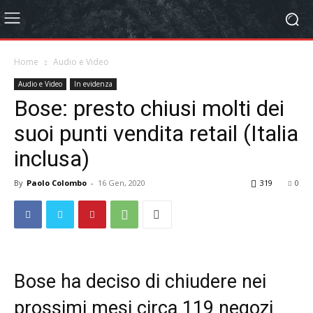
Home
Audio e Video
Audio e Video
In evidenza
Bose: presto chiusi molti dei
suoi punti vendita retail (Italia
inclusa)
By
Paolo Colombo
-
16 Gen, 2020
319
0
Bose ha deciso di chiudere nei
prossimi mesi circa 119 negozi