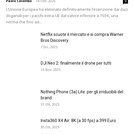
Paolo Colombo
-
14 Feb, 2026
0
L’Unione Europea ha eliminato definitivamente l’esenzione dai dazi
doganali per i pacchi extra-UE dal valore inferiore a 150 €, una
norma che fino ad...
Netflix scuote il mercato e si compra Warner
Bros Discovery
7 Dic, 2025
DJI Neo 2: finalmente il drone per tutti
15 Nov, 2025
Nothing Phone (3a) Lite: per gli irriducibili del
brand
31 Ott, 2025
Insta360 X4 Air: 8K (a 30 fps) a 399 Euro
30 Ott, 2025