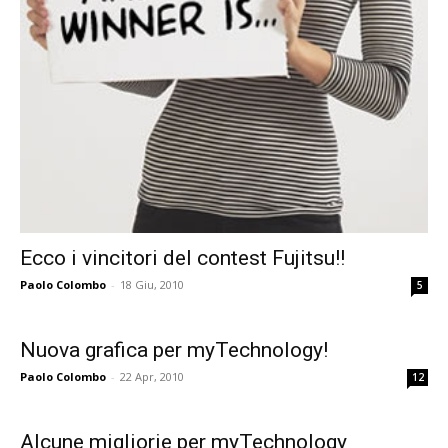
Ecco i vincitori del contest Fujitsu!!
Paolo Colombo
-
18 Giu, 2010
5
Nuova grafica per myTechnology!
Paolo Colombo
-
22 Apr, 2010
12
Alcune migliorie per myTechnology