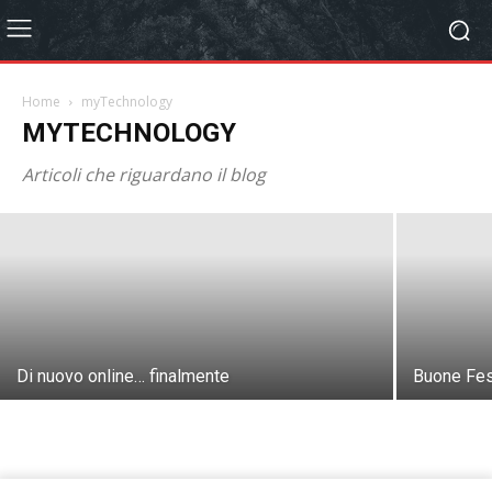
Home
myTechnology
Buoni Amazon in regalo per tutta la
MYTECHNOLOGY
settimana
Articoli che riguardano il blog
Paolo Colombo
-
24 Feb, 2021
Di nuovo online… finalmente
Buone Fes