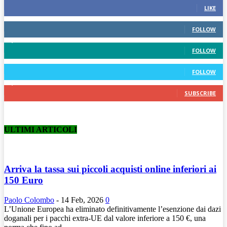
LIKE
389
Followers
FOLLOW
1,430
Followers
FOLLOW
248
Followers
FOLLOW
7,140
Subscribers
SUBSCRIBE
ULTIMI ARTICOLI
Arriva la tassa sui piccoli acquisti online inferiori ai
150 Euro
Paolo Colombo
-
14 Feb, 2026
0
L’Unione Europea ha eliminato definitivamente l’esenzione dai dazi
doganali per i pacchi extra-UE dal valore inferiore a 150 €, una