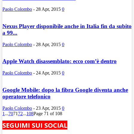
Paolo Colombo
-
28 Apr, 2015
0
Nexus Player disponibile anche in Italia fin da subito
a 99...
Paolo Colombo
-
28 Apr, 2015
0
Apple Watch disassemblato: ecco com’è dentro
Paolo Colombo
-
24 Apr, 2015
0
Google Mobile: dopo la fibra Google diventa anche
operatore telefonico
Paolo Colombo
-
23 Apr, 2015
0
1
...
70
71
72
...
108
Page 71 of 108
SEGUIMI SUI SOCIAL
824
Fans