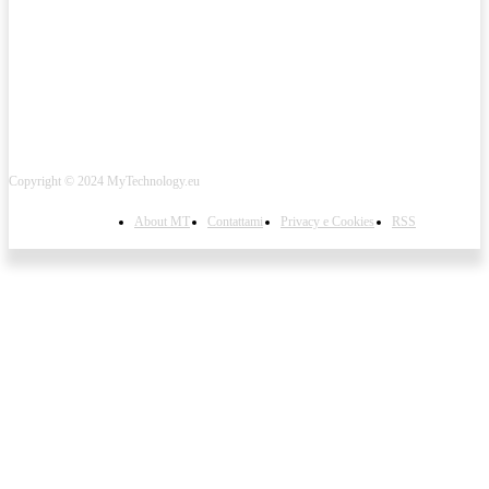
CONTINUA A SEGUIRMI
Copyright © 2024 MyTechnology.eu
About MT
Contattami
Privacy e Cookies
RSS