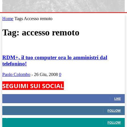
Home
Tags
Accesso remoto
Tag: accesso remoto
RDM+, il tuo computer ora lo amministri dal
telefonino!
Paolo Colombo
-
26 Giu, 2008
0
SEGUIMI SUI SOCIAL
824
Fans
LIKE
389
Followers
FOLLOW
1,430
Followers
FOLLOW