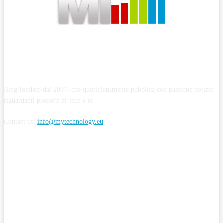
ABOUT MYTECHNOLOGY
Blog fondato dal 2007, che quotidianamente pubblica con passione notizie
riguardanti prodotti hi-tech e le
Contact us:
info@mytechnology.eu
CONTINUA A SEGUIRMI