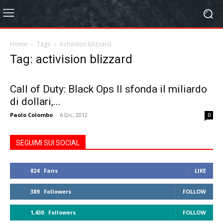
Home
Tags
Activision blizzard
Tag: activision blizzard
Call of Duty: Black Ops II sfonda il miliardo
di dollari,...
Paolo Colombo
-
6 Dic, 2012
0
SEGUIMI SUI SOCIAL
824
Fans
LIKE
389
Followers
FOLLOW
1,430
Followers
FOLLOW