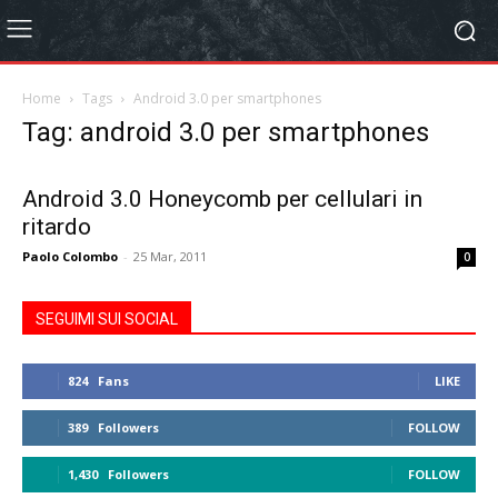
Home
Tags
Android 3.0 per smartphones
Tag: android 3.0 per smartphones
Android 3.0 Honeycomb per cellulari in
ritardo
Paolo Colombo
-
25 Mar, 2011
0
SEGUIMI SUI SOCIAL
824
Fans
LIKE
389
Followers
FOLLOW
1,430
Followers
FOLLOW