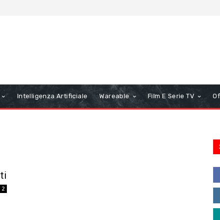
Intelligenza Artificiale
Wareable
Film E Serie TV
Of
ti
2