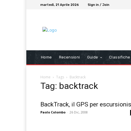
martedì, 21 Aprile 2026
Sign in / Join
Home
Recensioni
Guide
Classifiche
Home
Tags
Backtrack
Tag: backtrack
BackTrack, il GPS per escursionis
Paolo Colombo
-
26 Dic, 2008