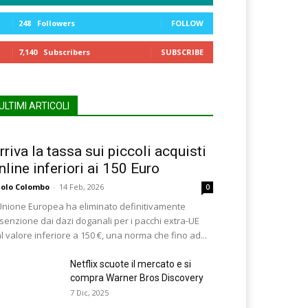
248
Followers
FOLLOW
7,140
Subscribers
SUBSCRIBE
ULTIMI ARTICOLI
rriva la tassa sui piccoli acquisti
nline inferiori ai 150 Euro
olo Colombo
-
14 Feb, 2026
0
Unione Europea ha eliminato definitivamente
esenzione dai dazi doganali per i pacchi extra-UE
l valore inferiore a 150 €, una norma che fino ad...
Netflix scuote il mercato e si
compra Warner Bros Discovery
7 Dic, 2025