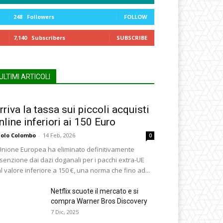
248
Followers
FOLLOW
7,140
Subscribers
SUBSCRIBE
ULTIMI ARTICOLI
rriva la tassa sui piccoli acquisti
nline inferiori ai 150 Euro
olo Colombo
-
14 Feb, 2026
0
Unione Europea ha eliminato definitivamente
esenzione dai dazi doganali per i pacchi extra-UE
l valore inferiore a 150 €, una norma che fino ad...
Netflix scuote il mercato e si
compra Warner Bros Discovery
7 Dic, 2025