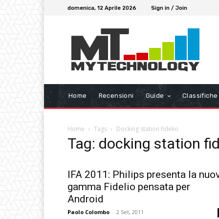
domenica, 12 Aprile 2026
Sign in / Join
Home
Recensioni
Guide
Classifiche
Home
Tags
Docking station fidelio
Tag: docking station fid
IFA 2011: Philips presenta la nuo
gamma Fidelio pensata per
Android
Paolo Colombo
-
2 Set, 2011