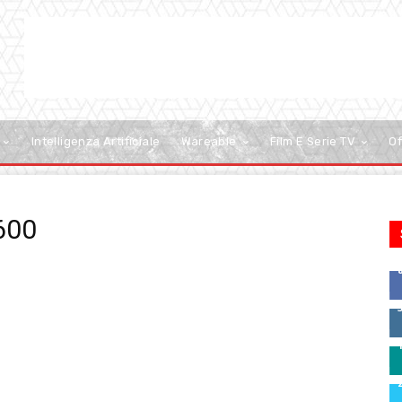
Intelligenza Artificiale
Wareable
Film E Serie TV
Of
600