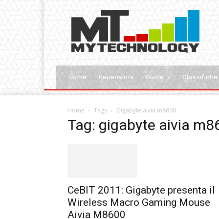
Home
Recensioni
Guide
Classifiche
Home
Tags
Gigabyte aivia m8600
Tag: gigabyte aivia m8
CeBIT 2011: Gigabyte presenta il
Wireless Macro Gaming Mouse
Aivia M8600