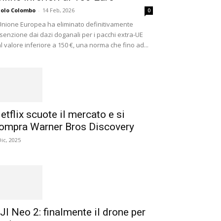
olo Colombo
-
14 Feb, 2026
0
Unione Europea ha eliminato definitivamente
esenzione dai dazi doganali per i pacchi extra-UE
l valore inferiore a 150 €, una norma che fino ad...
etflix scuote il mercato e si
ompra Warner Bros Discovery
Dic, 2025
JI Neo 2: finalmente il drone per