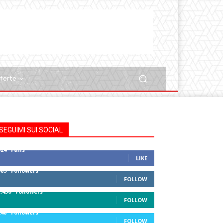
ferte
SEGUIMI SUI SOCIAL
824
Fans
LIKE
389
Followers
FOLLOW
1,430
Followers
FOLLOW
248
Followers
FOLLOW