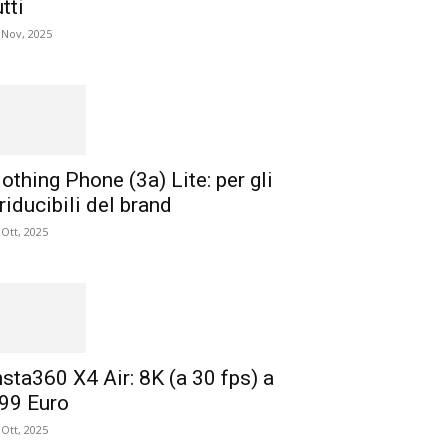
utti
 Nov, 2025
othing Phone (3a) Lite: per gli
rriducibili del brand
 Ott, 2025
nsta360 X4 Air: 8K (a 30 fps) a
99 Euro
 Ott, 2025