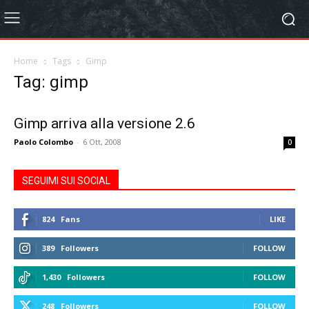
Home
Tags
Gimp
Tag: gimp
Gimp arriva alla versione 2.6
Paolo Colombo
-
6 Ott, 2008
0
SEGUIMI SUI SOCIAL
824
Fans
LIKE
389
Followers
FOLLOW
1,430
Followers
FOLLOW
248
Followers
FOLLOW