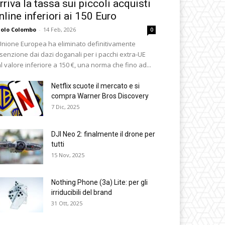
rriva la tassa sui piccoli acquisti
nline inferiori ai 150 Euro
olo Colombo
-
14 Feb, 2026
0
Unione Europea ha eliminato definitivamente
esenzione dai dazi doganali per i pacchi extra-UE
l valore inferiore a 150 €, una norma che fino ad...
Netflix scuote il mercato e si
compra Warner Bros Discovery
7 Dic, 2025
DJI Neo 2: finalmente il drone per
tutti
15 Nov, 2025
Nothing Phone (3a) Lite: per gli
irriducibili del brand
31 Ott, 2025