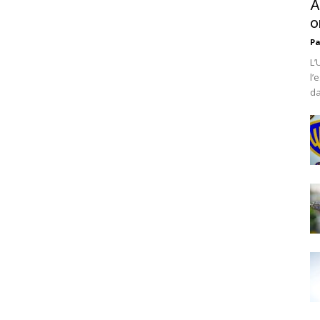
A
o
Pa
L’
l’
da