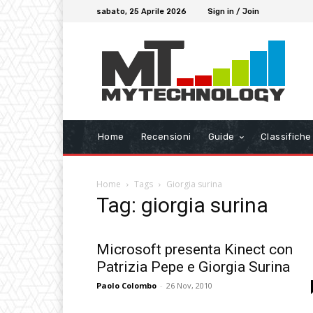
sabato, 25 Aprile 2026
Sign in / Join
Home
Recensioni
Guide
Classifiche
Home
Tags
Giorgia surina
Tag: giorgia surina
Microsoft presenta Kinect con
Patrizia Pepe e Giorgia Surina
Paolo Colombo
-
26 Nov, 2010