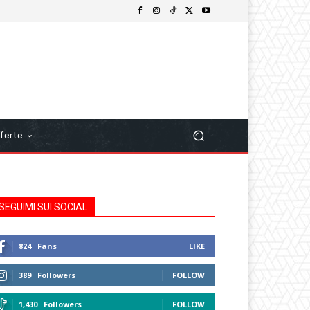
ferte
SEGUIMI SUI SOCIAL
824
Fans
LIKE
389
Followers
FOLLOW
1,430
Followers
FOLLOW