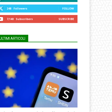
248
Followers
FOLLOW
7,140
Subscribers
SUBSCRIBE
ULTIMI ARTICOLI