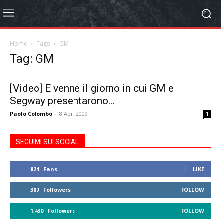
Home
Tags
GM
Tag: GM
[Video] E venne il giorno in cui GM e
Segway presentarono...
Paolo Colombo
-
8 Apr, 2009
1
SEGUIMI SUI SOCIAL
824
Fans
LIKE
389
Followers
FOLLOW
1,430
Followers
FOLLOW