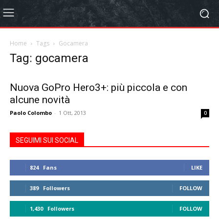
Home
Tags
Gocamera
Tag: gocamera
Nuova GoPro Hero3+: più piccola e con
alcune novità
Paolo Colombo
-
1 Ott, 2013
0
SEGUIMI SUI SOCIAL
824
Fans
LIKE
389
Followers
FOLLOW
1,430
Followers
FOLLOW