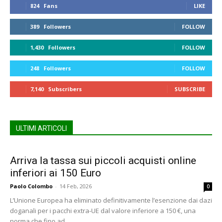
824
Fans
LIKE
389
Followers
FOLLOW
1,430
Followers
FOLLOW
248
Followers
FOLLOW
7,140
Subscribers
SUBSCRIBE
ULTIMI ARTICOLI
Arriva la tassa sui piccoli acquisti online
inferiori ai 150 Euro
Paolo Colombo
-
14 Feb, 2026
0
L’Unione Europea ha eliminato definitivamente l’esenzione dai dazi
doganali per i pacchi extra-UE dal valore inferiore a 150 €, una
norma che fino ad...