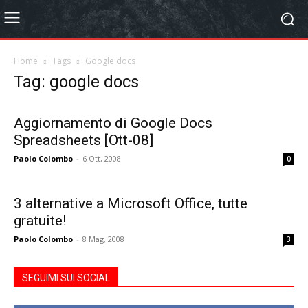
Home
Tags
Google docs
Tag: google docs
Aggiornamento di Google Docs
Spreadsheets [Ott-08]
Paolo Colombo
-
6 Ott, 2008
0
3 alternative a Microsoft Office, tutte
gratuite!
Paolo Colombo
-
8 Mag, 2008
3
SEGUIMI SUI SOCIAL