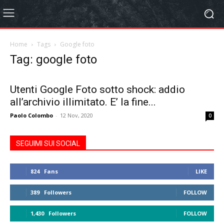
Home
Tags
Google foto
Tag: google foto
Utenti Google Foto sotto shock: addio
all’archivio illimitato. E’ la fine...
Paolo Colombo
-
12 Nov, 2020
0
SEGUIMI SUI SOCIAL
824
Fans
LIKE
389
Followers
FOLLOW
1,430
Followers
FOLLOW