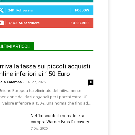
248
Followers
FOLLOW
7,140
Subscribers
SUBSCRIBE
ULTIMI ARTICOLI
rriva la tassa sui piccoli acquisti
nline inferiori ai 150 Euro
olo Colombo
-
14 Feb, 2026
0
Unione Europea ha eliminato definitivamente
esenzione dai dazi doganali per i pacchi extra-UE
l valore inferiore a 150 €, una norma che fino ad...
Netflix scuote il mercato e si
compra Warner Bros Discovery
7 Dic, 2025