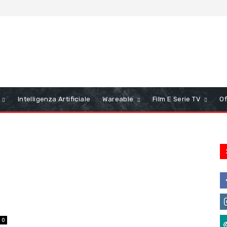
Intelligenza Artificiale
Wareable
Film E Serie TV
Of
0