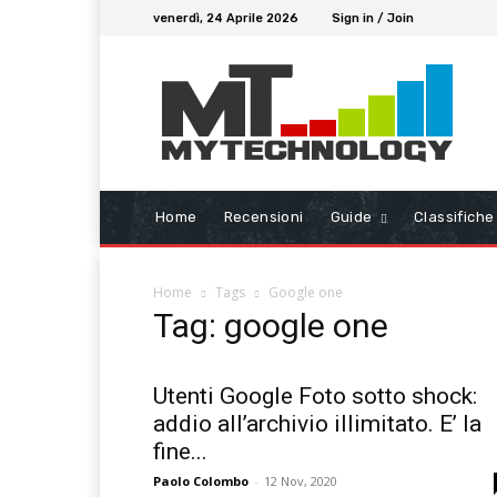
venerdì, 24 Aprile 2026
Sign in / Join
Home
Recensioni
Guide
Classifiche
Home
Tags
Google one
Tag: google one
Utenti Google Foto sotto shock:
addio all’archivio illimitato. E’ la
fine...
Paolo Colombo
-
12 Nov, 2020