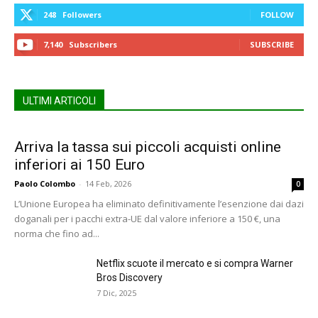
248
Followers
FOLLOW
7,140
Subscribers
SUBSCRIBE
ULTIMI ARTICOLI
Arriva la tassa sui piccoli acquisti online
inferiori ai 150 Euro
Paolo Colombo
-
14 Feb, 2026
0
L’Unione Europea ha eliminato definitivamente l’esenzione dai dazi
doganali per i pacchi extra-UE dal valore inferiore a 150 €, una
norma che fino ad...
Netflix scuote il mercato e si compra Warner
Bros Discovery
7 Dic, 2025