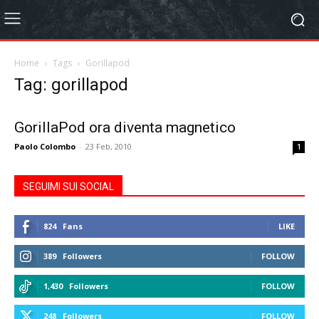
Home
Tags
Gorillapod
Tag: gorillapod
GorillaPod ora diventa magnetico
Paolo Colombo
-
23 Feb, 2010
1
SEGUIMI SUI SOCIAL
824
Fans
LIKE
389
Followers
FOLLOW
1,430
Followers
FOLLOW
248
Followers
FOLLOW