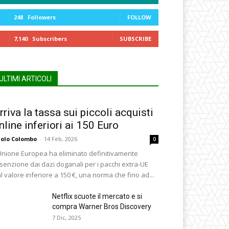
248
Followers
FOLLOW
7,140
Subscribers
SUBSCRIBE
ULTIMI ARTICOLI
rriva la tassa sui piccoli acquisti
nline inferiori ai 150 Euro
olo Colombo
-
14 Feb, 2026
0
Unione Europea ha eliminato definitivamente
esenzione dai dazi doganali per i pacchi extra-UE
l valore inferiore a 150 €, una norma che fino ad...
Netflix scuote il mercato e si
compra Warner Bros Discovery
7 Dic, 2025