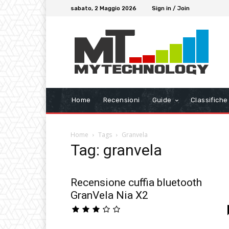
sabato, 2 Maggio 2026
Sign in / Join
Home
Recensioni
Guide
Classifiche
Home
Tags
Granvela
Tag: granvela
Recensione cuffia bluetooth
GranVela Nia X2