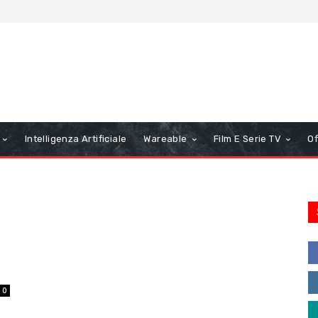
Intelligenza Artificiale
Wareable
Film E Serie TV
Of
0