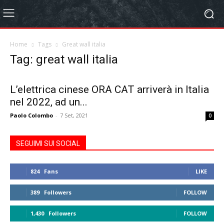
Home
Tags
Great wall italia
Tag: great wall italia
L’elettrica cinese ORA CAT arriverà in Italia
nel 2022, ad un...
Paolo Colombo
-
7 Set, 2021
0
SEGUIMI SUI SOCIAL
824
Fans
LIKE
389
Followers
FOLLOW
1,430
Followers
FOLLOW