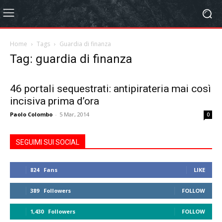
Home
Tags
Guardia di finanza
Tag: guardia di finanza
46 portali sequestrati: antipirateria mai così
incisiva prima d’ora
Paolo Colombo
-
5 Mar, 2014
0
SEGUIMI SUI SOCIAL
824
Fans
LIKE
389
Followers
FOLLOW
1,430
Followers
FOLLOW