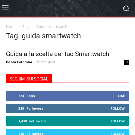
Home
Tags
Guida smartwatch
Tag: guida smartwatch
Guida alla scelta del tuo Smartwatch
Paolo Colombo
-
22 Ott, 2018
0
SEGUIMI SUI SOCIAL
824
Fans
LIKE
389
Followers
FOLLOW
1,430
Followers
FOLLOW
248
Followers
FOLLOW