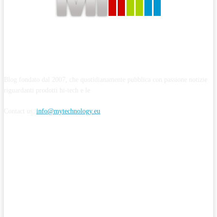
ABOUT MYTECHNOLOGY
Blog fondato dal 2007, che quotidianamente pubblica con passione notizie
riguardanti prodotti hi-tech e le
Contact us:
info@mytechnology.eu
CONTINUA A SEGUIRMI