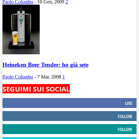
Paolo Colombo
-
10 Gen, 2009
2
Heineken Beer Tender: ho già sete
Paolo Colombo
-
7 Mar, 2008
1
SEGUIMI SUI SOCIAL
824
Fans
LIKE
389
Followers
FOLLOW
1,430
Followers
FOLLOW
248
Followers