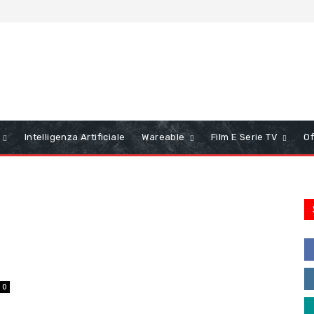
Intelligenza Artificiale
Wareable
Film E Serie TV
Of
0