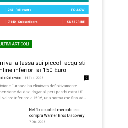
248
Followers
FOLLOW
7,140
Subscribers
SUBSCRIBE
ULTIMI ARTICOLI
rriva la tassa sui piccoli acquisti
nline inferiori ai 150 Euro
olo Colombo
-
14 Feb, 2026
0
Unione Europea ha eliminato definitivamente
esenzione dai dazi doganali per i pacchi extra-UE
l valore inferiore a 150 €, una norma che fino ad...
Netflix scuote il mercato e si
compra Warner Bros Discovery
7 Dic, 2025