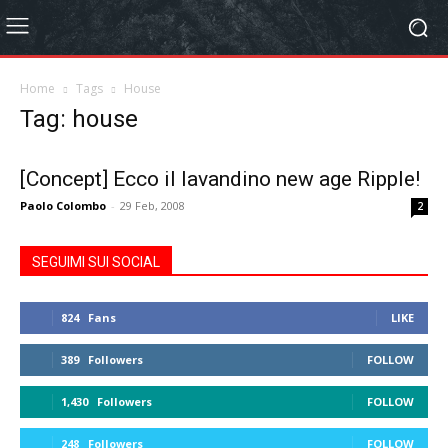
Home
Tags
House
Tag: house
[Concept] Ecco il lavandino new age Ripple!
Paolo Colombo
-
29 Feb, 2008
2
SEGUIMI SUI SOCIAL
824
Fans
LIKE
389
Followers
FOLLOW
1,430
Followers
FOLLOW
248
Followers
FOLLOW