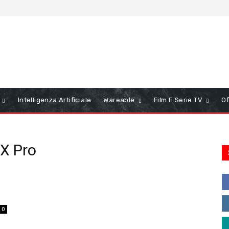
Intelligenza Artificiale
Wareable
Film E Serie TV
Of
X Pro
0