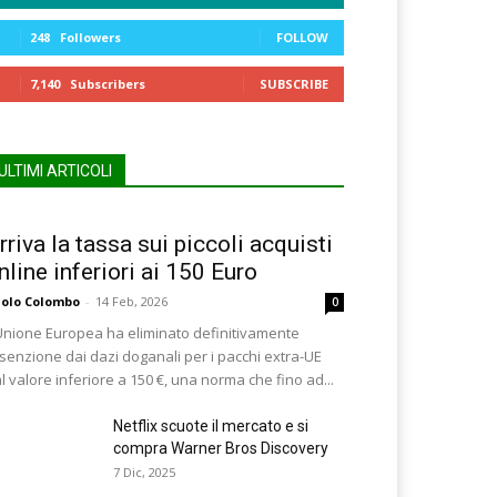
248
Followers
FOLLOW
7,140
Subscribers
SUBSCRIBE
ULTIMI ARTICOLI
rriva la tassa sui piccoli acquisti
nline inferiori ai 150 Euro
olo Colombo
-
14 Feb, 2026
0
Unione Europea ha eliminato definitivamente
esenzione dai dazi doganali per i pacchi extra-UE
l valore inferiore a 150 €, una norma che fino ad...
Netflix scuote il mercato e si
compra Warner Bros Discovery
7 Dic, 2025