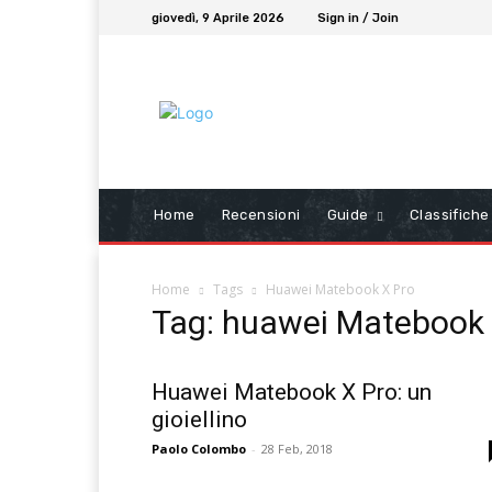
giovedì, 9 Aprile 2026
Sign in / Join
Home
Recensioni
Guide
Classifiche
Home
Tags
Huawei Matebook X Pro
Tag: huawei Matebook 
Huawei Matebook X Pro: un
gioiellino
Paolo Colombo
-
28 Feb, 2018