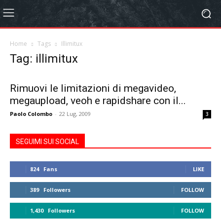
Home
Tags
Illimitux
Tag: illimitux
Rimuovi le limitazioni di megavideo,
megaupload, veoh e rapidshare con il...
Paolo Colombo
-
22 Lug, 2009
3
SEGUIMI SUI SOCIAL
824
Fans
LIKE
389
Followers
FOLLOW
1,430
Followers
FOLLOW