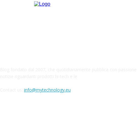
ABOUT MYTECHNOLOGY
Blog fondato dal 2007, che quotidianamente pubblica con passione
notizie riguardanti prodotti hi-tech e le
Contact us:
info@mytechnology.eu
CONTINUA A SEGUIRMI