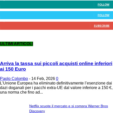
FOLLOW
248
Followers
FOLLOW
7,140
Subscribers
SUBSCRIBE
ULTIMI ARTICOLI
Arriva la tassa sui piccoli acquisti online inferiori
ai 150 Euro
Paolo Colombo
-
14 Feb, 2026
0
L’Unione Europea ha eliminato definitivamente l’esenzione dai
dazi doganali per i pacchi extra-UE dal valore inferiore a 150 €,
una norma che fino ad...
Netflix scuote il mercato e si compra Warner Bros
Discovery