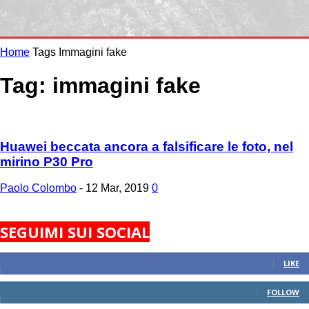
Home
Tags
Immagini fake
Tag: immagini fake
Huawei beccata ancora a falsificare le foto, nel
mirino P30 Pro
Paolo Colombo
-
12 Mar, 2019
0
SEGUIMI SUI SOCIAL
824
Fans
LIKE
389
Followers
FOLLOW
1,430
Followers