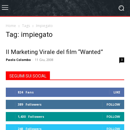
Home
Tags
Impiegato
Tag: impiegato
Il Marketing Virale del film “Wanted”
Paolo Colombo
-
11 Giu, 2008
3
SEGUIMI SUI SOCIAL
824
Fans
LIKE
389
Followers
FOLLOW
1,430
Followers
FOLLOW
248
Followers
FOLLOW