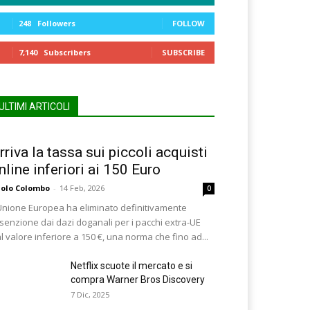
248
Followers
FOLLOW
7,140
Subscribers
SUBSCRIBE
ULTIMI ARTICOLI
rriva la tassa sui piccoli acquisti
nline inferiori ai 150 Euro
olo Colombo
-
14 Feb, 2026
0
Unione Europea ha eliminato definitivamente
esenzione dai dazi doganali per i pacchi extra-UE
l valore inferiore a 150 €, una norma che fino ad...
Netflix scuote il mercato e si
compra Warner Bros Discovery
7 Dic, 2025