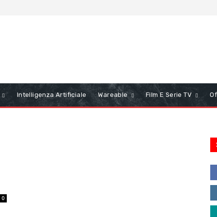
Intelligenza Artificiale
Wareable
Film E Serie TV
Of
0