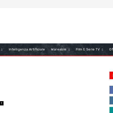
Intelligenza Artificiale
Wareable
Film E Serie TV
Of
o
1