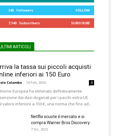
248
Followers
FOLLOW
7,140
Subscribers
SUBSCRIBE
ULTIMI ARTICOLI
rriva la tassa sui piccoli acquisti
nline inferiori ai 150 Euro
olo Colombo
-
14 Feb, 2026
0
Unione Europea ha eliminato definitivamente
esenzione dai dazi doganali per i pacchi extra-UE
l valore inferiore a 150 €, una norma che fino ad...
Netflix scuote il mercato e si
compra Warner Bros Discovery
7 Dic, 2025