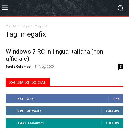
Home
Tags
Megafix
Tag: megafix
Windows 7 RC in lingua italiana (non
ufficiale)
Paolo Colombo
-
11 Mag, 2009
3
SEGUIMI SUI SOCIAL
824
Fans
LIKE
389
Followers
FOLLOW
1,430
Followers
FOLLOW